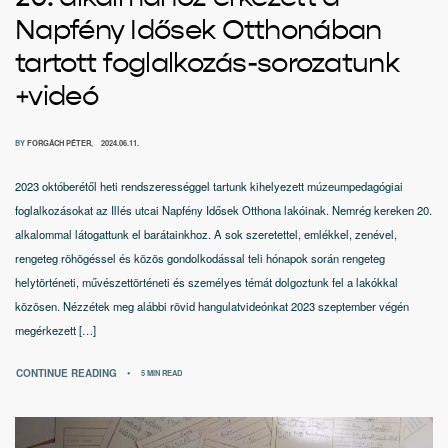
Napfény Idősek Otthonában
tartott foglalkozás-sorozatunk
+videó
BY
FORGÁCH PÉTER
2024.06.11.
2023 októberétől heti rendszerességgel tartunk kihelyezett múzeumpedagógiai
foglalkozásokat az Illés utcai Napfény Idősek Otthona lakóinak. Nemrég kereken 20.
alkalommal látogattunk el barátainkhoz. A sok szeretettel, emlékkel, zenével,
rengeteg röhögéssel és közös gondolkodással teli hónapok során rengeteg
helytörténeti, művészettörténeti és személyes témát dolgoztunk fel a lakókkal
közösen. Nézzétek meg alábbi rövid hangulatvideónkat 2023 szeptember végén
megérkezett […]
CONTINUE READING
5 MIN READ