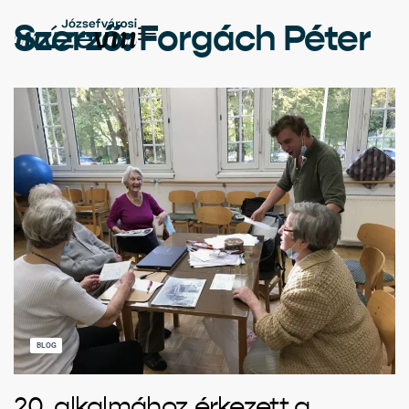
Szerző:
Forgách Péter
BLOG
20. alkalmához érkezett a