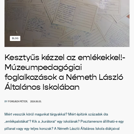
BLOG
Kesztyűs kézzel az emlékekkel!-
Múzeumpedagógiai
foglalkozások a Németh László
Általános Iskolában
BY
FORGÁCH PÉTER
2024.06.03.
Miért vesszük körül magunkat tárgyakkal? Miért építünk századok óta
„emlékpalotákat”? Kik a „kurátorai” egy iskolának? Posztamensre állítható-e egy
pillanat vagy egy teljes korszak? A Németh László Általános Iskola diákjaival