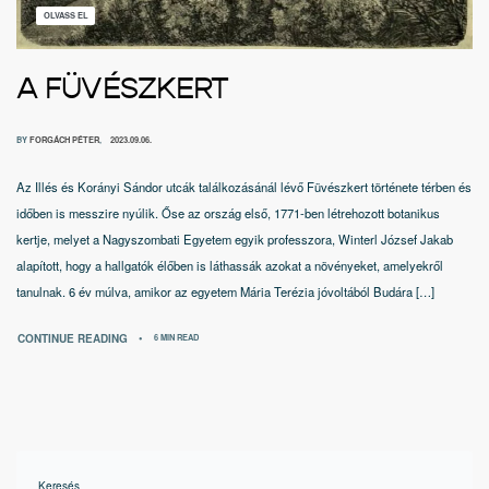
OLVASS EL
A FÜVÉSZKERT
BY
FORGÁCH PÉTER
2023.09.06.
Az Illés és Korányi Sándor utcák találkozásánál lévő Füvészkert története térben és
időben is messzire nyúlik. Őse az ország első, 1771-ben létrehozott botanikus
kertje, melyet a Nagyszombati Egyetem egyik professzora, Winterl József Jakab
alapított, hogy a hallgatók élőben is láthassák azokat a növényeket, amelyekről
tanulnak. 6 év múlva, amikor az egyetem Mária Terézia jóvoltából Budára […]
CONTINUE READING
6 MIN READ
Keresés