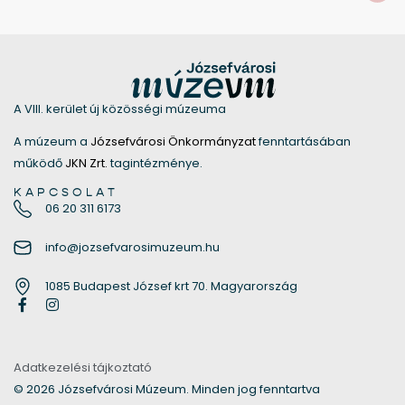
A VIII. kerület új közösségi múzeuma
A múzeum a
Józsefvárosi Önkormányzat
fenntartásában
működő
JKN Zrt.
tagintézménye.
KAPCSOLAT
06 20 311 6173
info@jozsefvarosimuzeum.hu
1085 Budapest József krt 70. Magyarország
Adatkezelési tájkoztató
© 2026 Józsefvárosi Múzeum. Minden jog fenntartva