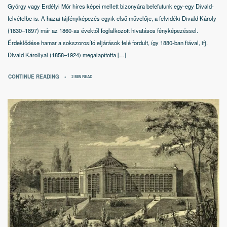
György vagy Erdélyi Mór híres képei mellett bizonyára belefutunk egy-egy Divald-
felvételbe is. A hazai tájfényképezés egyik első művelője, a felvidéki Divald Károly
(1830–1897) már az 1860-as évektől foglalkozott hivatásos fényképezéssel.
Érdeklődése hamar a sokszorosító eljárások felé fordult, így 1880-ban fiával, ifj.
Divald Károllyal (1858–1924) megalapította […]
CONTINUE READING
2 MIN READ