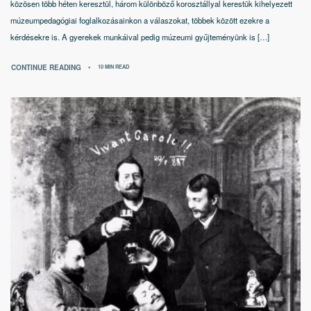
közösen több héten keresztül, három különböző korosztállyal kerestük kihelyezett
múzeumpedagógiai foglalkozásainkon a válaszokat, többek között ezekre a
kérdésekre is. A gyerekek munkáival pedig múzeumi gyűjteményünk is […]
CONTINUE READING
10 MIN READ