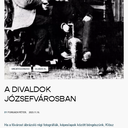
UNCATEGORIZED
OLVASS EL
A DIVALDOK
JÓZSEFVÁROSBAN
BY
FORGÁCH PÉTER
2023.11.16.
Ha a fővárost ábrázoló régi fotográfiák, képeslapok között böngészünk, Klösz