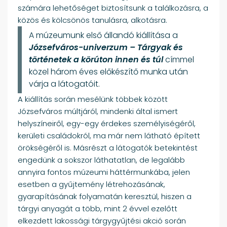
számára lehetőséget biztosítsunk a találkozásra, a
közös és kölcsönös tanulásra, alkotásra.
A múzeumunk első állandó kiállítása a
Józsefváros-univerzum – Tárgyak és
történetek a körúton innen és túl
címmel
közel három éves előkészítő munka után
várja a látogatóit.
A kiállítás során mesélünk többek között
Józsefváros múltjáról, mindenki által ismert
helyszíneiről, egy-egy érdekes személyiségéről,
kerületi családokról, ma már nem látható épített
örökségéről is. Másrészt a látogatók betekintést
engedünk a sokszor láthatatlan, de legalább
annyira fontos múzeumi háttérmunkába, jelen
esetben a gyűjtemény létrehozásának,
gyarapításának folyamatán keresztül, hiszen a
tárgyi anyagát a több, mint 2 évvel ezelőtt
elkezdett lakossági tárgygyűjtési akció során