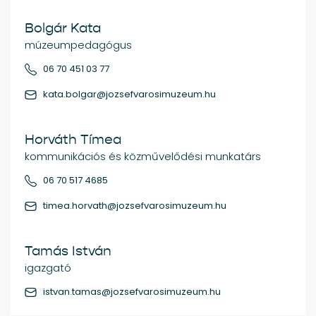
Bolgár Kata
múzeumpedagógus
06 70 451 03 77
kata.bolgar@jozsefvarosimuzeum.hu
Horváth Tímea
kommunikációs és közművelődési munkatárs
06 70 517 4685
timea.horvath@jozsefvarosimuzeum.hu
Tamás István
igazgató
istvan.tamas@jozsefvarosimuzeum.hu