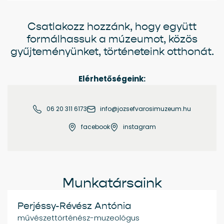
Csatlakozz hozzánk, hogy együtt
formálhassuk a múzeumot, közös
gyűjteményünket, történeteink otthonát.
Elérhetőségeink:
06 20 311 6173
info@jozsefvarosimuzeum.hu
facebook
instagram
Munkatársaink
Perjéssy-Révész Antónia
művészettörténész-muzeológus