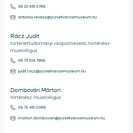
06 20 615 0766
antonia.revesz@jozsefvarosimuzeum.hu
Rácz Judit
történettudományi csoportvezető, történész-
muzeológus
06 70 514 7965
judit.racz@jozsefvarosimuzeum.hu
Dombovári Márton
történész-muzeológus
06 70 451 0399
marton.dombovari@jozsefvarosimuzeum.hu