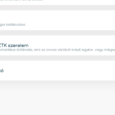
gia találkozása
SZTK szerelem
omantikus története, ami az orvosi váróból indult egykor…vagy még
kó