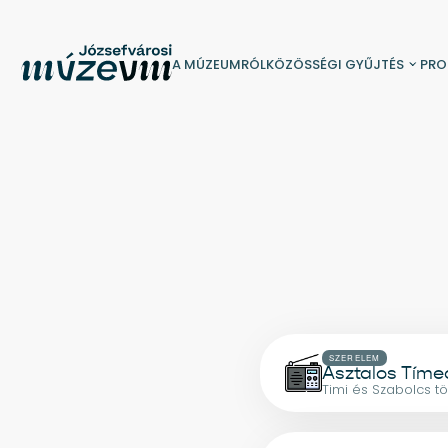
A MÚZEUMRÓL
KÖZÖSSÉGI GYŰJTÉS
PR
SZERELEM
Asztalos Tíme
Timi és Szabolcs t