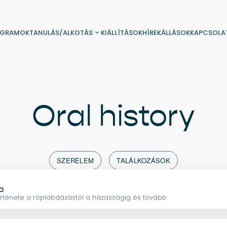
OGRAMOK
TANULÁS/ALKOTÁS
KIÁLLÍTÁSOK
HÍREK
ÁLLÁSOK
KAPCSOLA
Oral history
SZERELEM
TALÁLKOZÁSOK
a
örténete a röplabdázástól a házasságig és tovább