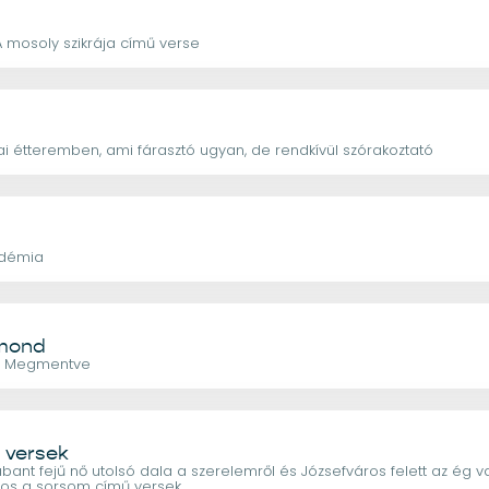
a
 mosoly szikrája című verse
a
i étteremben, ami fárasztó ugyan, de rendkívül szórakoztató
adémia
dmond
e: Megmentve
a versek
rabant fejű nő utolsó dala a szerelemről és Józsefváros felett az ég 
ros a sorsom című versek