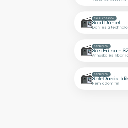
TALÁLKOZÁSOK
Said Dániel
Dani és a technoló
SZERELEM
Sári Edina – 
Annuska és Tibor r
SZERELEM
Szili-Darók Ildi
Nem adom fel