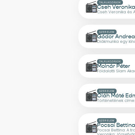
TALÁLKOZÁSOK
Cseh Veronik
Cseh Veronika és A
SZERELEM
Gódor Andre
Diákmunka egy kína
TALÁLKOZÁSOK
Molnár Péter
Földalatti Slam Ak
SZERELEM
Oláh Máté E
Történetének cím
SZERELEM
Pocsai Bettin
Pocsai Bettina: A t
Veronika: Józsefvá